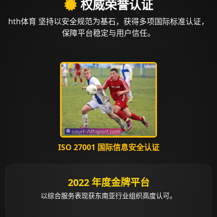
权威荣誉认证
hth体育 坚持以安全规范为基石，获得多项国际标准认证，
保障平台稳定与用户信任。
ISO 27001 国际信息安全认证
2022 年度金牌平台
以综合服务表现获东南亚行业组织高度认可。