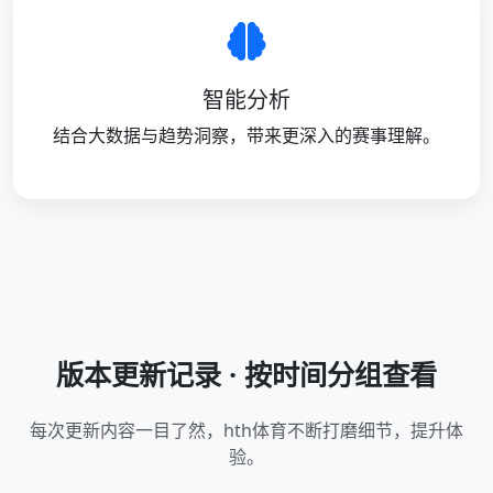
智能分析
结合大数据与趋势洞察，带来更深入的赛事理解。
版本更新记录 · 按时间分组查看
每次更新内容一目了然，hth体育不断打磨细节，提升体
验。